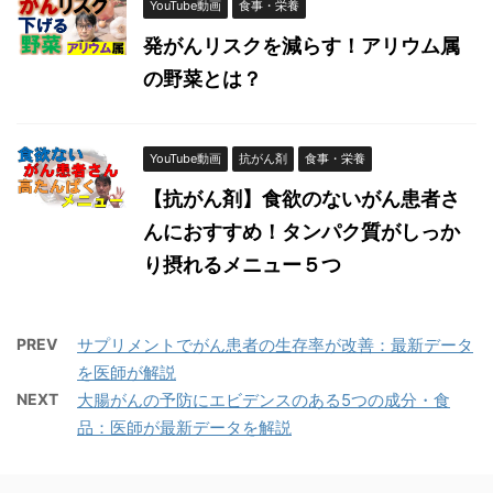
YouTube動画
食事・栄養
発がんリスクを減らす！アリウム属
の野菜とは？
YouTube動画
抗がん剤
食事・栄養
【抗がん剤】食欲のないがん患者さ
んにおすすめ！タンパク質がしっか
り摂れるメニュー５つ
PREV
サプリメントでがん患者の生存率が改善：最新データ
を医師が解説
NEXT
大腸がんの予防にエビデンスのある5つの成分・食
品：医師が最新データを解説