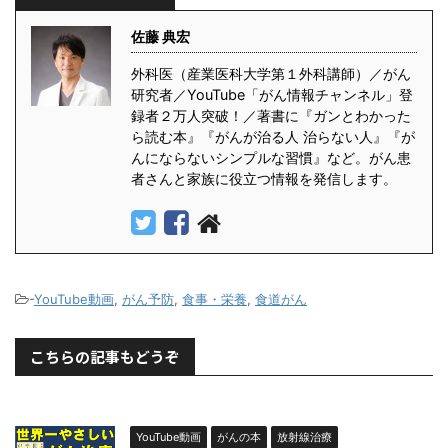
佐藤 典宏
外科医（産業医科大学第１外科講師）／がん
研究者／YouTube「がん情報チャンネル」登
録者２万人突破！／著書に『ガンとわかった
ら読む本』『がんが治る人 治らない人』『が
んにならないシンプルな習慣』など。がん患
者さんと家族に役立つ情報を発信します。
-
YouTube動画
,
がん予防
,
食事・栄養
,
食道がん
こちらの記事もどうぞ
YouTube動画
がんの本
放射線治療