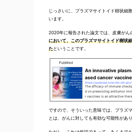
じっさいに、プラズマサイトイド樹状細
います。
2020年に報告された論文では、皮膚がん
において、このプラズマサイトイド樹状
た
ということです。
PubMed
An innovative plasma
ased cancer vaccine
https://pubmed.ncbi.nlm.nih.gov
The efficacy of immune checkp
d on preexisting antitumor imm
r vaccines is an attractive th
cells (PDC) are strong inducer
omising vaccine c …
ですので、そういった意味では、プラズ
とは、がんに対しても有効な可能性があ
ただし、これは仮説であって、あくまで