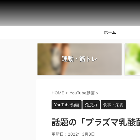
ホーム
運動・筋トレ
HOME
>
YouTube動画
>
YouTube動画
免疫力
食事・栄養
話題の「プラズマ乳酸
更新日：
2022年3月8日