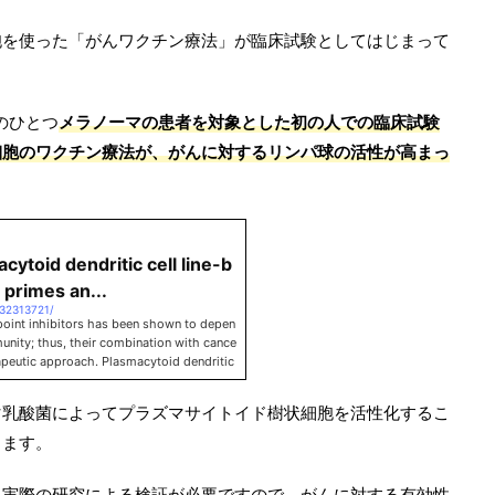
胞を使った「がんワクチン療法」が臨床試験としてはじまって
のひとつ
メラノーマの患者を対象とした初の人での臨床試験
細胞のワクチン療法が、がんに対するリンパ球の活性が高まっ
cytoid dendritic cell line-b
 primes an...
/32313721/
oint inhibitors has been shown to depen
unity; thus, their combination with cance
erapeutic approach. Plasmacytoid dendritic
s of antitumor responses and represent pr
マ乳酸菌によってプラズマサイトイド樹状細胞を活性化するこ
ります。
も実際の研究による検証が必要ですので、がんに対する有効性