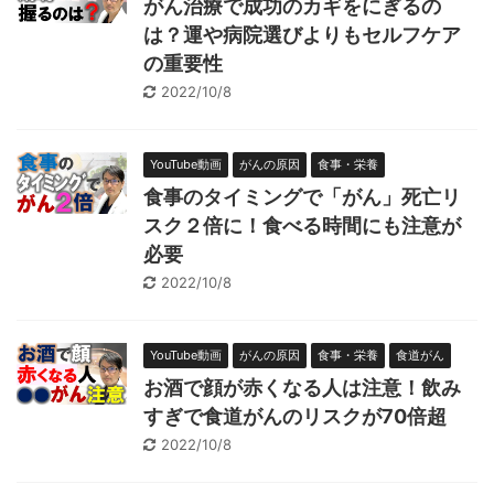
がん治療で成功のカギをにぎるの
は？運や病院選びよりもセルフケア
の重要性
2022/10/8
YouTube動画
がんの原因
食事・栄養
食事のタイミングで「がん」死亡リ
スク２倍に！食べる時間にも注意が
必要
2022/10/8
YouTube動画
がんの原因
食事・栄養
食道がん
お酒で顔が赤くなる人は注意！飲み
すぎで食道がんのリスクが70倍超
2022/10/8