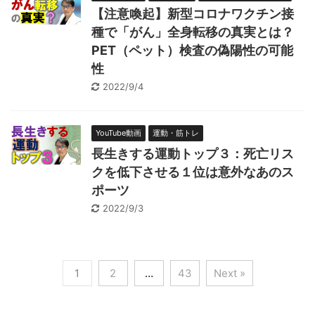
【注意喚起】新型コロナワクチン接
種で「がん」全身転移の真実とは？
PET（ペット）検査の偽陽性の可能
性
2022/9/4
YouTube動画
運動・筋トレ
長生きする運動トップ３：死亡リス
クを低下させる１位は意外なあのス
ポーツ
2022/9/3
1
2
…
43
Next »