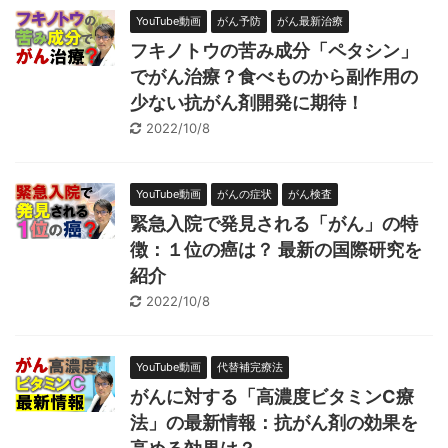
YouTube動画
がん予防
がん最新治療
フキノトウの苦み成分「ペタシン」
でがん治療？食べものから副作用の
少ない抗がん剤開発に期待！
2022/10/8
YouTube動画
がんの症状
がん検査
緊急入院で発見される「がん」の特
徴：１位の癌は？ 最新の国際研究を
紹介
2022/10/8
YouTube動画
代替補完療法
がんに対する「高濃度ビタミンC療
法」の最新情報：抗がん剤の効果を