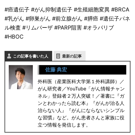
#癌遺伝子 #がん抑制遺伝子 #生殖細胞変異 #BRCA
#乳がん #卵巣がん #前立腺がん #膵癌 #遺伝子パネ
ル検査 #リムパーザ #PARP阻害 #オラパリブ
#HBOC
この記事を書いた人
最新の記事
佐藤 典宏
外科医（産業医科大学第１外科講師）／
がん研究者／YouTube「がん情報チャン
ネル」登録者２万人突破！／著書に『ガ
ンとわかったら読む本』『がんが治る人
治らない人』『がんにならないシンプル
な習慣』など。がん患者さんと家族に役
立つ情報を発信します。