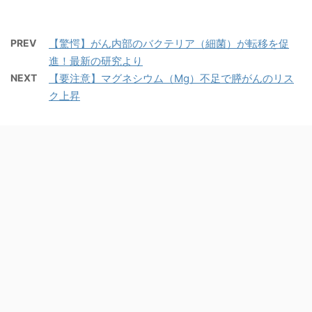
PREV
【驚愕】がん内部のバクテリア（細菌）が転移を促
進！最新の研究より
NEXT
【要注意】マグネシウム（Mg）不足で膵がんのリス
ク上昇