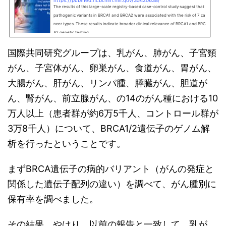
https://pubmed.ncbi.nlm.nih.gov/35420638/
The results of this large-scale registry-based case-control study suggest that
pathogenic variants in BRCA1 and BRCA2 were associated with the risk of 7 ca
ncer types. These results indicate broader clinical relevance of BRCA1 and BRC
A2 genetic testing.
国際共同研究グループは、乳がん、肺がん、子宮頸
がん、子宮体がん、卵巣がん、食道がん、胃がん、
大腸がん、肝がん、リンパ腫、膵臓がん、胆道が
ん、腎がん、前立腺がん、の14のがん種における10
万人以上（患者群が約6万5千人、コントロール群が
3万8千人）について、BRCA1/2遺伝子のゲノム解
析を行ったということです。
まずBRCA遺伝子の病的バリアント（がんの発症と
関係した遺伝子配列の違い）を調べて、がん腫別に
保有率を調べました。
その結果、やはり、以前の報告と一致して、乳が