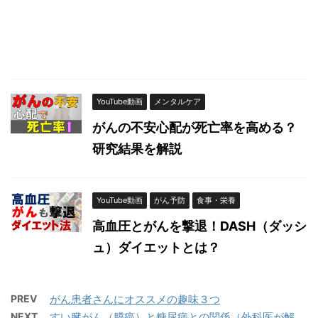
YouTube動画
メンタルケア
がんの不安心配が死亡率を高める？
研究結果を解説
YouTube動画
がん予防
食事・栄養
高血圧とがんを撃退！DASH（ダッシ
ュ）ダイエットとは？
PREV
がん患者さんにオススメの趣味３つ
NEXT
すい臓がん（膵癌）と糖尿病との関係（外科医が解