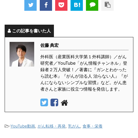
この記事を書いた人
佐藤 典宏
外科医（産業医科大学第１外科講師）／がん
研究者／YouTube「がん情報チャンネル」登
録者２万人突破！／著書に『ガンとわかった
ら読む本』『がんが治る人 治らない人』『が
んにならないシンプルな習慣』など。がん患
者さんと家族に役立つ情報を発信します。
-
YouTube動画
,
がん転移・再発
,
乳がん
,
食事・栄養