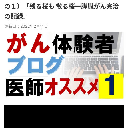
の１）「残る桜も 散る桜ー膵臓がん完治
の記録」
更新日：
2022年2月11日