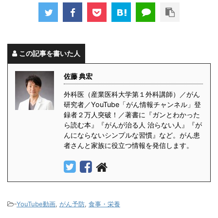
この記事を書いた人
佐藤 典宏
外科医（産業医科大学第１外科講師）／がん
研究者／YouTube「がん情報チャンネル」登
録者２万人突破！／著書に『ガンとわかった
ら読む本』『がんが治る人 治らない人』『が
んにならないシンプルな習慣』など。がん患
者さんと家族に役立つ情報を発信します。
-
YouTube動画
,
がん予防
,
食事・栄養