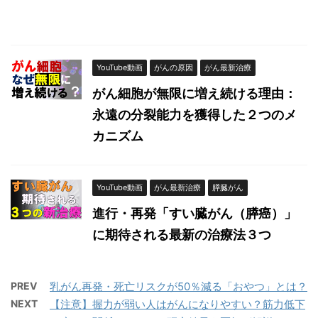
YouTube動画
がんの原因
がん最新治療
がん細胞が無限に増え続ける理由：
永遠の分裂能力を獲得した２つのメ
カニズム
YouTube動画
がん最新治療
膵臓がん
進行・再発「すい臓がん（膵癌）」
に期待される最新の治療法３つ
PREV
乳がん再発・死亡リスクが50％減る「おやつ」とは？
NEXT
【注意】握力が弱い人はがんになりやすい？筋力低下