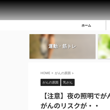
ホーム
運動・筋トレ
HOME
>
がんの原因
>
がんの原因
乳がん
【注意】夜の照明でが
がんのリスクが・・