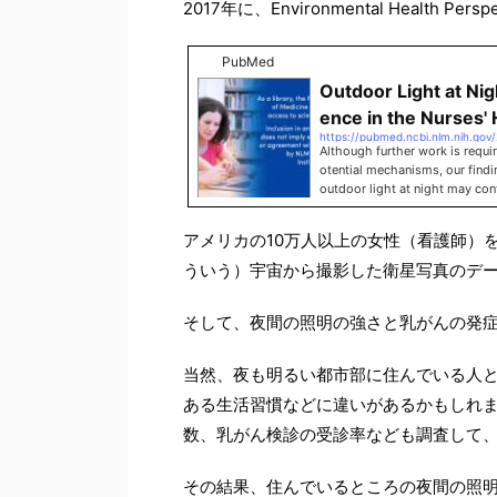
2017年に、Environmental Health 
PubMed
Outdoor Light at Nig
ence in the Nurses' 
https://pubmed.ncbi.nlm.nih.gov
Although further work is requir
otential mechanisms, our findi
outdoor light at night may cont
ps://doi.org/10.1289/EHP935.
アメリカの10万人以上の女性（看護師）
ういう）宇宙から撮影した衛星写真のデ
そして、夜間の照明の強さと乳がんの発
当然、夜も明るい都市部に住んでいる人
ある生活習慣などに違いがあるかもしれま
数、乳がん検診の受診率なども調査して
その結果、住んでいるところの夜間の照