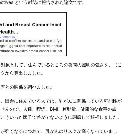
Perspectives という雑誌に報告された論文です。
ht and Breast Cancer Incid
Health...
/28886600/
ed to confirm our results and to clarify p
ngs suggest that exposure to residential
ribute to invasive breast cancer risk. htt
を対象として、住んでいるところの夜間の照明の強さを、（こ
ータから算出しました。
症率との関係を調べました。
と、田舎に住んでいる人では、乳がんに関係している可能性が
せんので、人種、喫煙、BMI、運動量、健康的な食事の点
、こういった因子で差がでないように調節して解析しました。
明が強くなるにつれて、乳がんのリスクが高くなっていまし