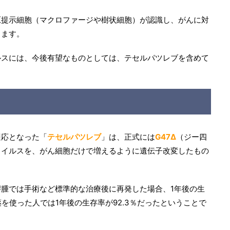
原提示細胞（マクロファージや樹状細胞）が認識し、がんに対
ります。
ルスには、今後有望なものとしては、テセルパツレブを含めて
適応となった「
テセルパツレブ
」は、正式には
G47Δ
（ジー四
ウイルスを、がん細胞だけで増えるように遺伝子改変したもの
腫では手術など標準的な治療後に再発した場合、1年後の生
を使った人では1年後の生存率が92.3％だったということで