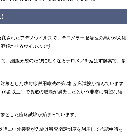
1）
子改変されたアデノウイルスで、テロメラーゼ活性の高いがん細
を溶解させるウイルスです。
して、細胞分裂のたびに短くなるテロメアを延ばす酵素で、多
対象とした放射線併用療法の第2相臨床試験が進んでいます
例（6割以上）で食道の腫瘍が消失したという非常に有望な結
対象とした臨床試験が始まっています。
年以降に中外製薬が先駆け審査指定制度を利用して承認申請を