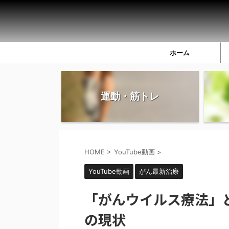
ホーム
運動・筋トレ
HOME
>
YouTube動画
>
YouTube動画
がん最新治療
「がんウイルス療法」
の現状