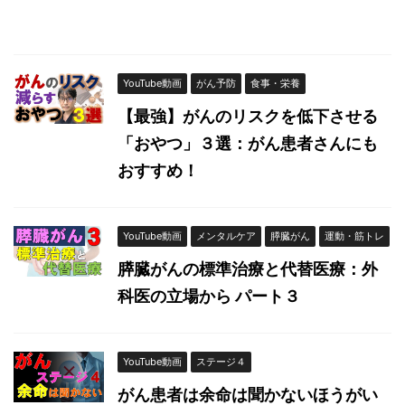
YouTube動画
がん予防
食事・栄養
【最強】がんのリスクを低下させる
「おやつ」３選：がん患者さんにも
おすすめ！
YouTube動画
メンタルケア
膵臓がん
運動・筋トレ
膵臓がんの標準治療と代替医療：外
科医の立場から パート３
YouTube動画
ステージ４
がん患者は余命は聞かないほうがい