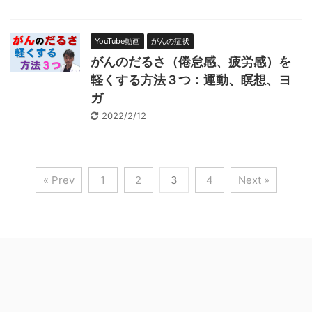
YouTube動画
がんの症状
がんのだるさ（倦怠感、疲労感）を
軽くする方法３つ：運動、瞑想、ヨ
ガ
2022/2/12
« Prev
1
2
3
4
Next »