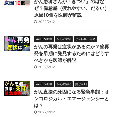
がん患者さんが「きつい」のはな
ぜ？倦怠感（疲れやすい、だるい）
原因10個を医師が解説
2022/2/12
YouTube動画
がんの症状
がん転移・再発
がんの再発は症状があるのか？癌再
発を早期に発見するためにはどうす
べきかを医師が解説
2022/2/12
YouTube動画
がんの症状
抗がん剤
がん直接の死因になる緊急事態：オ
ンコロジカル・エマージェンシーと
は？
2022/2/12