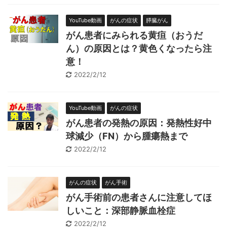
YouTube動画
がんの症状
膵臓がん
がん患者にみられる黄疸（おうだ
ん）の原因とは？黄色くなったら注
意！
2022/2/12
YouTube動画
がんの症状
がん患者の発熱の原因：発熱性好中
球減少（FN）から腫瘍熱まで
2022/2/12
がんの症状
がん手術
がん手術前の患者さんに注意してほ
しいこと：深部静脈血栓症
2022/2/12