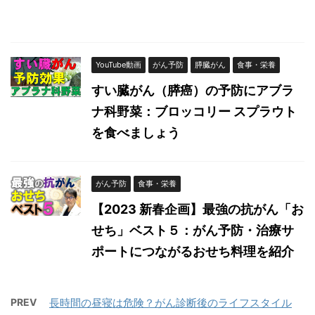
YouTube動画
がん予防
膵臓がん
食事・栄養
すい臓がん（膵癌）の予防にアブラ
ナ科野菜：ブロッコリー スプラウト
を食べましょう
がん予防
食事・栄養
【2023 新春企画】最強の抗がん「お
せち」ベスト５：がん予防・治療サ
ポートにつながるおせち料理を紹介
PREV
長時間の昼寝は危険？がん診断後のライフスタイル