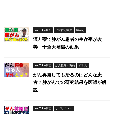
YouTube動画
代替補完療法
肺がん
漢方薬で肺がん患者の生存率が改
善：十全大補湯の効果
YouTube動画
がん転移・再発
肺がん
がん再発しても治るのはどんな患
者？肺がんでの研究結果を医師が解
説
YouTube動画
サプリメント