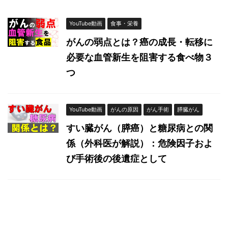
YouTube動画
食事・栄養
がんの弱点とは？癌の成長・転移に
必要な血管新生を阻害する食べ物３
つ
YouTube動画
がんの原因
がん手術
膵臓がん
すい臓がん（膵癌）と糖尿病との関
係（外科医が解説）：危険因子およ
び手術後の後遺症として