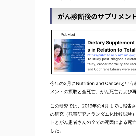
がん診断後のサプリメン
PubMed
Dietary Supplement 
s in Relation to Total
https://pubmed.ncbi.nlm.nih.gov
To study post-diagnosis dietar
tality, cancer mortality and r
and Cochrane Library were sear
tudies (OS) and randomized clin
were calculat …
今年の3月にNutrition and Can
メントの摂取と全死亡、がん死亡および
この研究では、2019年の4月までに報
の研究（観察研究とランダム化比較試験
トとがん患者さんの全ての死因による死
した。