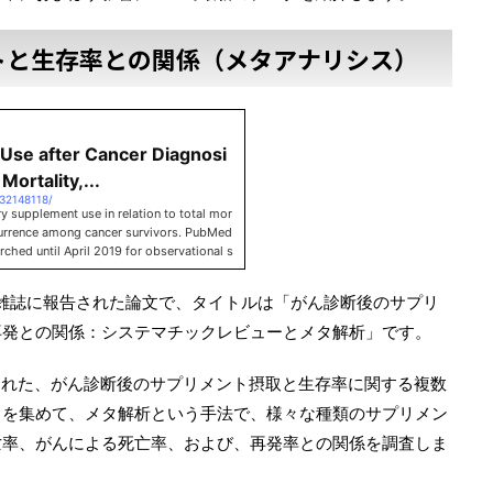
トと生存率との関係（メタアナリシス）
Use after Cancer Diagnosi
 Mortality,...
/32148118/
y supplement use in relation to total mor
ecurrence among cancer survivors. PubMed
ched until April 2019 for observational s
ical trials (RCT). Pooled risk ratios (RR)
cerという雑誌に報告された論文で、タイトルは「がん診断後のサプリ
再発との関係：システマチックレビューとメタ解析」です。
告された、がん診断後のサプリメント摂取と生存率に関する複数
）を集めて、メタ解析という手法で、様々な種類のサプリメン
亡率、がんによる死亡率、および、再発率との関係を調査しま