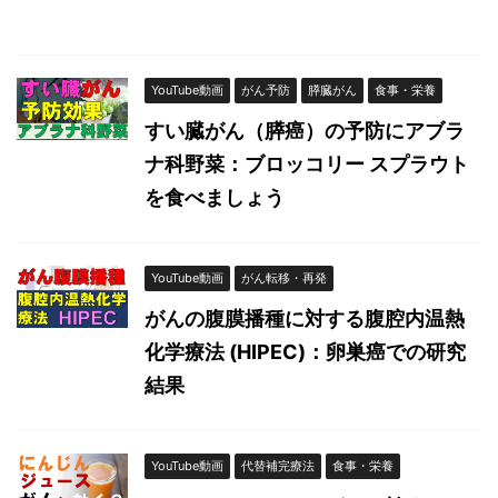
YouTube動画
がん予防
膵臓がん
食事・栄養
すい臓がん（膵癌）の予防にアブラ
ナ科野菜：ブロッコリー スプラウト
を食べましょう
YouTube動画
がん転移・再発
がんの腹膜播種に対する腹腔内温熱
化学療法 (HIPEC)：卵巣癌での研究
結果
YouTube動画
代替補完療法
食事・栄養