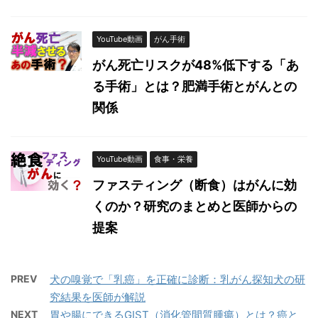
YouTube動画
がん手術
がん死亡リスクが48%低下する「あ
る手術」とは？肥満手術とがんとの
関係
YouTube動画
食事・栄養
ファスティング（断食）はがんに効
くのか？研究のまとめと医師からの
提案
PREV
犬の嗅覚で「乳癌」を正確に診断：乳がん探知犬の研
究結果を医師が解説
NEXT
胃や腸にできるGIST（消化管間質腫瘍）とは？癌と