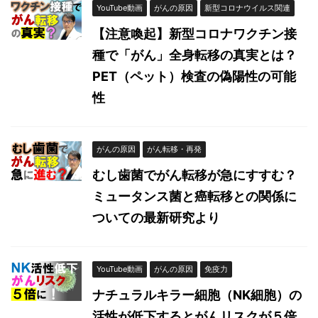
YouTube動画
がんの原因
新型コロナウイルス関連
【注意喚起】新型コロナワクチン接
種で「がん」全身転移の真実とは？
PET（ペット）検査の偽陽性の可能
性
がんの原因
がん転移・再発
むし歯菌でがん転移が急にすすむ？
ミュータンス菌と癌転移との関係に
ついての最新研究より
YouTube動画
がんの原因
免疫力
ナチュラルキラー細胞（NK細胞）の
活性が低下するとがんリスクが５倍