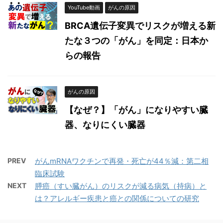
YouTube動画
がんの原因
BRCA遺伝子変異でリスクが増える新
たな３つの「がん」を同定：日本か
らの報告
がんの原因
【なぜ？】「がん」になりやすい臓
器、なりにくい臓器
PREV
がんmRNAワクチンで再発・死亡が44％減：第二相
臨床試験
NEXT
膵癌（すい臓がん）のリスクが減る病気（持病）と
は？アレルギー疾患と癌との関係についての研究