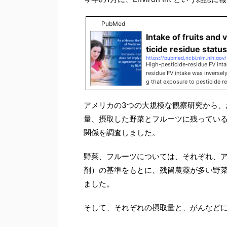
PubMed
Intake of fruits and
ticide residue status 
https://pubmed.ncbi.nlm.nih.gov
High-pesticide-residue FV int
residue FV intake was inversely
g that exposure to pesticide r
icial effect of FV intake on mort
アメリカの3つの大規模な観察研究から、
量、摂取した野菜とフルーツに残ってい
関係を調査しました。
野菜、フルーツについては、それぞれ、ア
剤）の基準をもとに、残留農薬が多い野
ました。
そして、それぞれの摂取量と、がんなど