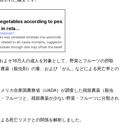
 vegetables according to pes
in rela...
/34894487/
ake was unrelated whereas low-pesticide
 related to all-cause mortality, suggestin
esidues through diet may offset the benef
ality.
およそ16万人の成人を対象として、野菜とフルーツの摂取
る農薬（殺虫剤）の量、および「がん」などによる死亡率との
メリカ合衆国農務省（UADA）が調査した残留農薬（殺虫
菜・フルーツと、残留農薬が少ない野菜・フルーツに分類され
による死亡リスクとの関係を解析しました。