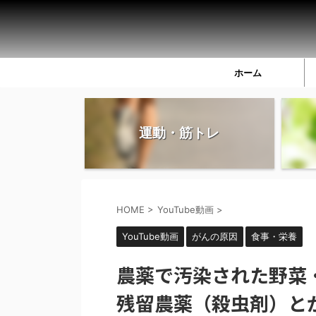
ホーム
運動・筋トレ
HOME
>
YouTube動画
>
YouTube動画
がんの原因
食事・栄養
農薬で汚染された野菜
残留農薬（殺虫剤）と