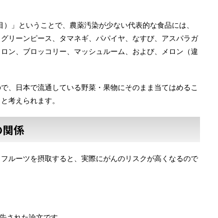
な15品目）」ということで、農薬汚染が少ない代表的な食品には、
、グリーンピース、タマネギ、パパイヤ、なすび、アスパラガ
メロン、ブロッコリー、マッシュルーム、および、メロン（違
ので、日本で流通している野菜・果物にそのまま当てはめるこ
ると考えられます。
の関係
・フルーツを摂取すると、実際にがんのリスクが高くなるので
誌に報告された論文です。